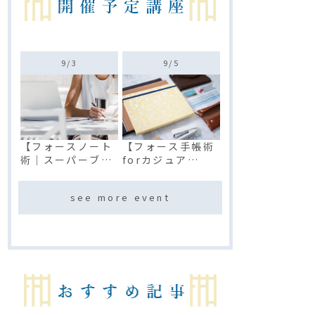
9/
3
9/
5
【フォースノート
【フォース手帳術
術｜スーパーブレ
forカジュア
イン】プレミアム
ル】プラチナベ
講座
ーシック講座(オン
see more event
ライン)