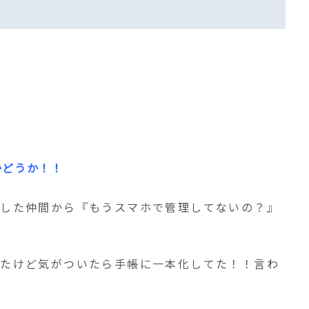
かどうか！！
トした仲間から『もうスマホで管理してないの？』
いたけど気がついたら手帳に一本化してた！！言わ