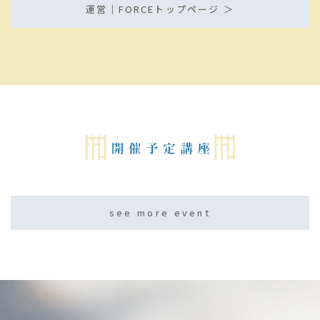
運営｜FORCEトップページ ＞
て・・・・。帰ってきてからも、ご飯の支度して、洗い
物して、洗濯して。お風呂入って、スマホいじって。
朝、出勤するまでの時間。残業でクタクタに帰ってきて
からの時間。もうちょっとだけフォーカスして、「ほっ
とする時間」・・・幸せ時間を作ることできますよ。 手
帳とか、時間管理と言われると「効率化」とか「やるべ
きこと」に集中しがちで、いかに「To Do リスト」
「いかにこなすか」、仕事はそうでも、自分に対して
は・・・「〇〇したい」でいいんじゃないかな？ 「幸せ
になる時間」という言葉を夏悠さんからいただいて、
「私の幸せって何だろう」と考えることが増えました。
休みの日は、一秒でも長く寝ていたい。だったのが変わ
りました。 「私の幸せ」を考えるようになったら、「あ
あ、こんなことしたい」とぼんやり思うようになり、
「こうありたいな」みたいな将来像がぼんやりでき
て・・・。 あ、どんどん仕事終わらせて定時に帰ろう！
see more event
となりました。 「働き方改革」と言われ、どんどん残業
が難しくなっていきます。なのに人員はそう簡単には増
えていかない。求められることも多様化し、仕事は本当
に増えていく。 そつなく、ミスなくこなすこと、結果を
出すことを求められますが。 仕事だけじゃないよね。仕
事をきっちりこなすことも大事なことだけど。 和美ちゃ
んの幸せは？和美ちゃん自身の約束は？ 夏悠さんの手帳
を使って２年目。私の中で一番変わったことは、口癖で
す。 「〇〇しなきゃ！」「〇〇するべきでしょ」から、