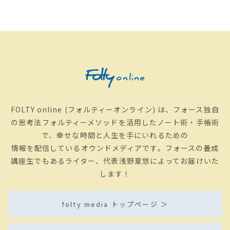
きゃならないことを片付けるため。 手帳術を学ぶまで
は、手帳はほぼ「仕事のため」に記録してました。 手帳
術に初めて学んだ時のこと。 手帳を書くのは、 ①自分と
の約束を守るため②相手との約束を守るため③幸せにな
るための時間を作って、幸せになるためと、夏悠さんか
らお聴きして。 あまりのショックで、泣いてしまいまし
た。 だって、自分の手帳を見返してみたら、 相手との約
束を守るため、相手との約束をたくさん履行するため、
仕事を納期までに完遂するため、仕事の目標を達成させ
るため。 の、仕事の予定ばっかり。あとはたまの飲み会
の予定位で（笑） 手帳って、仕事をミスなく行うために
つけるもの。同時進行業務があっても、きっちり納期に
FOLTY online (フォルティーオンライン) は、フォース独自
合わせて作業するための管理って思ってました。 そう、
の思考法フォルティーメソッドを活用したノート術・手帳術
もっぱら「相手との約束を守るため」の手帳だったんで
で、幸せな時間と人生を手にいれるための
す。だから、「ちゃんと書かなきゃ！」「白いのは恥ず
かしい」って。 仕事のことでパンパン・・・まさに手帳
情報を配信しているオウンドメディアです。フォースの養成
を見ているとその時の私の状況と一緒じゃない？って思
講座生でもあるライター、代表浅野夏悠によってお届けいた
えてきました。 手帳って、「自分との約束の時間」を書
いていいし。「私が幸せになるための時間」を書いてい
します！
い。と気が付いた。 そういえば、「わたしのこと」や
「幸せ」って見つめたことなかったなぁ。 手帳術を受講
してはじめて、「私がもっと私のこと幸せにしたい！」
folty media トップページ ＞
って、思うようになったんです。 「幸せになる時間」を
思い描き、行動する！ 一日って、仕事をしている時間だ
けじゃないです。朝起きて、化粧して、朝ごはん食べ