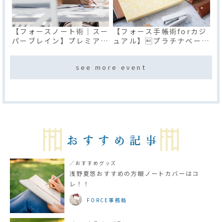
【フォースノート術｜スー
【フォース手帳術forカジ
パーブレイン】プレミアム
ュアル】プラチナベーシ
講座
ック講座(オンライン)
see more event
／おすすめグッズ
浅野夏悠おすすめの方眼ノートカバーはコ
レ！！
FORCE事務局