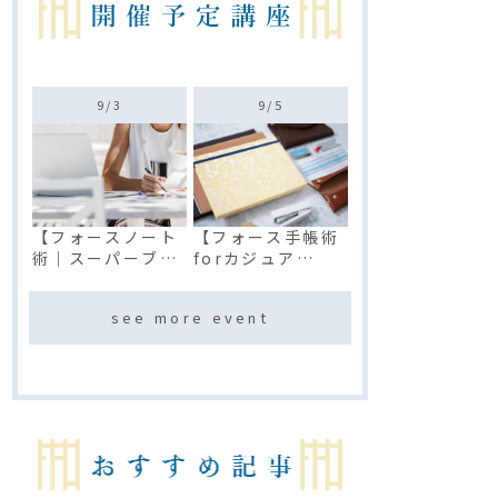
9/
3
9/
5
【フォースノート
【フォース手帳術
術｜スーパーブレ
forカジュア
イン】プレミアム
ル】プラチナベ
講座
ーシック講座(オン
see more event
ライン)