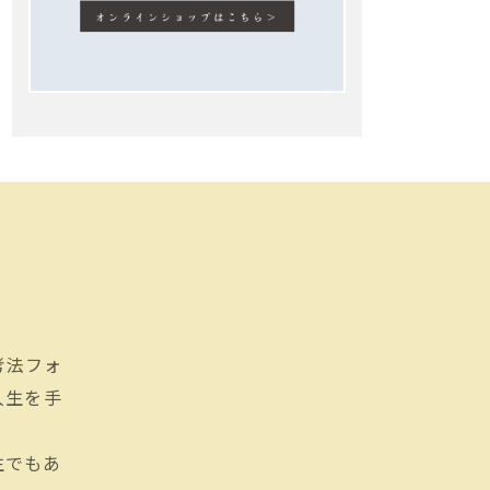
思考法フォ
人生を手
生でもあ