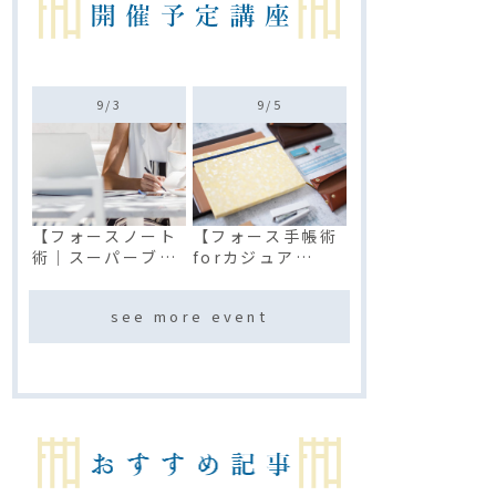
9/
3
9/
5
【フォースノート
【フォース手帳術
術｜スーパーブレ
forカジュア
イン】プレミアム
ル】プラチナベ
講座
ーシック講座(オン
see more event
ライン)