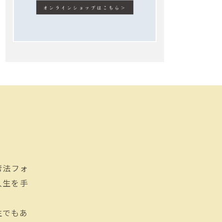
思考法フォ
人生を手
生でもあ